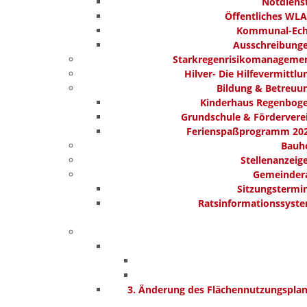
Notdiens
Öffentliches WL
Kommunal-Ec
Ausschreibung
Starkregenrisikomanageme
Hilver- Die Hilfevermittlu
Bildung & Betreuu
Kinderhaus Regenbog
Grundschule & Fördervere
Ferienspaßprogramm 20
Bauh
Stellenanzeig
Gemeinder
Sitzungstermi
Ratsinformationssyst
3. Änderung des Flächennutzungspla