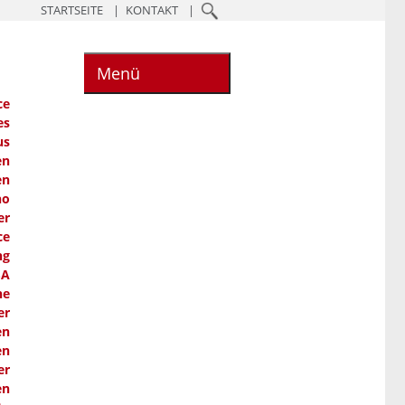
STARTSEITE
KONTAKT
Menü
ce
es
us
en
en
ho
er
ce
ng
SA
he
er
en
en
er
en