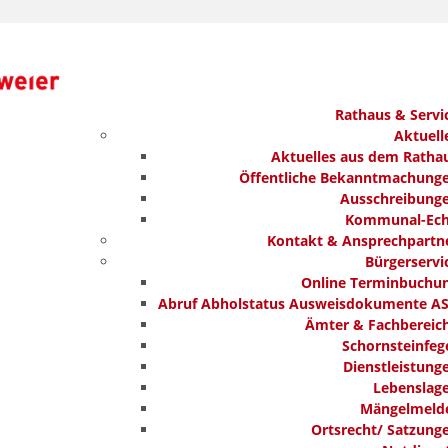
Rathaus & Servi
Aktuell
Aktuelles aus dem Ratha
Öffentliche Bekanntmachung
Ausschreibung
Kommunal-Ec
Kontakt & Ansprechpartn
Bürgerservi
Online Terminbuchu
Abruf Abholstatus Ausweisdokumente A
Ämter & Fachbereic
Schornsteinfeg
Dienstleistung
Lebenslag
Mängelmeld
Ortsrecht/ Satzung