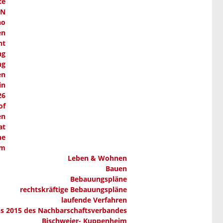
te
AN
ho
en
nt
ng
ng
en
in
26
of
en
at
ne
em
Leben & Wohnen
Bauen
Bebauungspläne
rechtskräftige Bebauungspläne
laufende Verfahren
ns 2015 des Nachbarschaftsverbandes
Bischweier- Kuppenheim