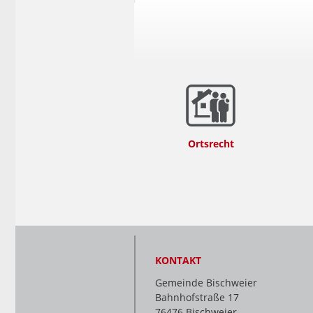
Ortsrecht
KONTAKT
Gemeinde Bischweier
Bahnhofstraße 17
76476 Bischweier