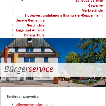
Sonstige Vereine
Gewerbe
Marktstände
Biotopverbundplanung Bischweier-Kuppenheim
Unsere Gemeinde
Geschichte
Lage und Anfahrt
Datenschutz
Bürger
service
Behördenwegweiser
Allgemeine Informationen