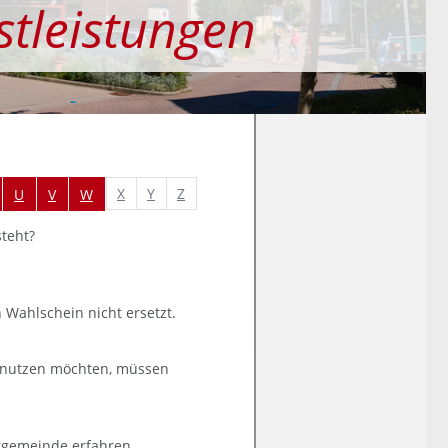
stleistungen
X
Y
Z
U
V
W
steht?
 Wahlschein nicht ersetzt.
l nutzen möchten, müssen
rtgemeinde erfahren.