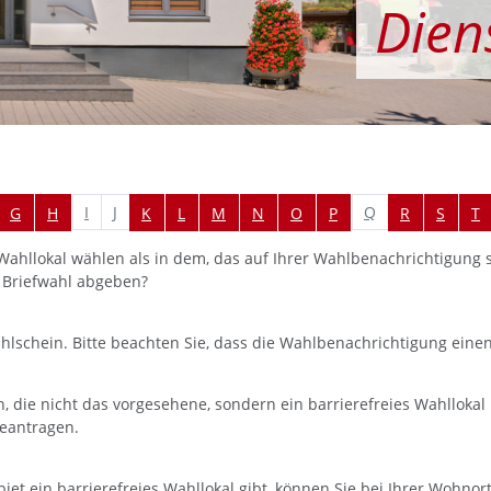
Dien
springen
I
J
Q
G
H
K
L
M
N
O
P
R
S
T
Wahllokal wählen als in dem, das auf Ihrer Wahlbenachrichtigung 
 Briefwahl abgeben?
hlschein. Bitte beachten Sie, dass die Wahlbenachrichtigung einen
 die nicht das vorgesehene, sondern ein barrierefreies Wahlloka
beantragen.
iet ein barrierefreies Wahllokal gibt, können Sie bei Ihrer Wohno