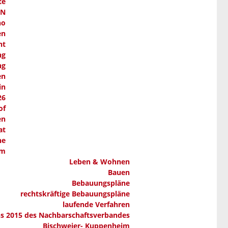
te
AN
ho
en
nt
ng
ng
en
in
26
of
en
at
ne
em
Leben & Wohnen
Bauen
Bebauungspläne
rechtskräftige Bebauungspläne
laufende Verfahren
ns 2015 des Nachbarschaftsverbandes
Bischweier- Kuppenheim