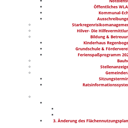
Notdiens
Öffentliches WL
Kommunal-Ec
Ausschreibung
Starkregenrisikomanageme
Hilver- Die Hilfevermittlu
Bildung & Betreuu
Kinderhaus Regenbog
Grundschule & Fördervere
Ferienspaßprogramm 20
Bauh
Stellenanzeig
Gemeinder
Sitzungstermi
Ratsinformationssyst
3. Änderung des Flächennutzungspla