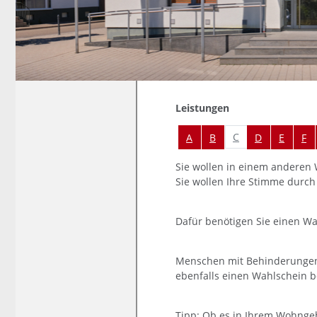
Leistungen
Alphabetisches Register über
C
A
B
D
E
F
Sie wollen in einem anderen 
Sie wollen Ihre Stimme durch
Dafür benötigen Sie einen Wa
Menschen mit Behinderungen,
ebenfalls einen Wahlschein 
Tipp: Ob es in Ihrem Wohngeb