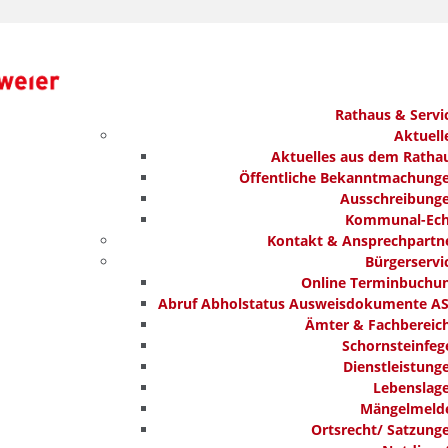
Rathaus & Servi
Aktuell
Aktuelles aus dem Ratha
Öffentliche Bekanntmachung
Ausschreibung
Kommunal-Ec
Kontakt & Ansprechpartn
Bürgerservi
Online Terminbuchu
Abruf Abholstatus Ausweisdokumente A
Ämter & Fachbereic
Schornsteinfeg
Dienstleistung
Lebenslag
Mängelmeld
Ortsrecht/ Satzung