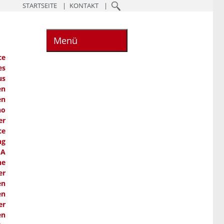
STARTSEITE
KONTAKT
Menü
ce
es
us
en
en
ho
er
ce
ng
SA
he
er
en
en
er
en