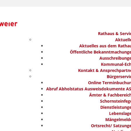
Rathaus & Servi
Aktuell
Aktuelles aus dem Ratha
Öffentliche Bekanntmachung
Ausschreibung
Kommunal-Ec
Kontakt & Ansprechpartn
Bürgerservi
Online Terminbuchu
Abruf Abholstatus Ausweisdokumente A
Ämter & Fachbereic
Schornsteinfeg
Dienstleistung
Lebenslag
Mängelmeld
Ortsrecht/ Satzung