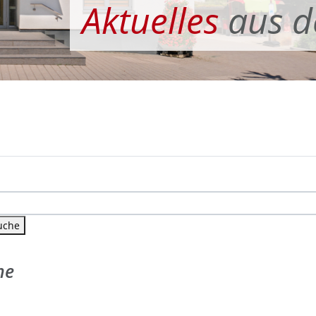
Aktuelles
aus 
uche
he