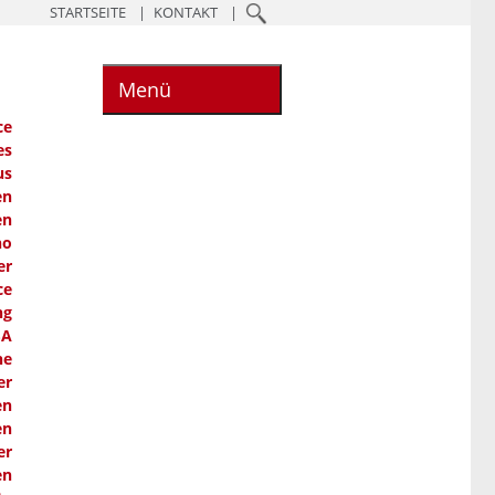
STARTSEITE
KONTAKT
Menü
ce
es
us
en
en
ho
er
ce
ng
SA
he
er
en
en
er
en