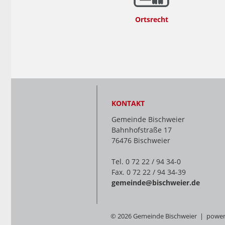
Ortsrecht
KONTAKT
Gemeinde Bischweier
Bahnhofstraße 17
76476 Bischweier
Tel. 0 72 22 / 94 34-0
Fax. 0 72 22 / 94 34-39
gemeinde@bischweier.de
© 2026 Gemeinde Bischweier | powe