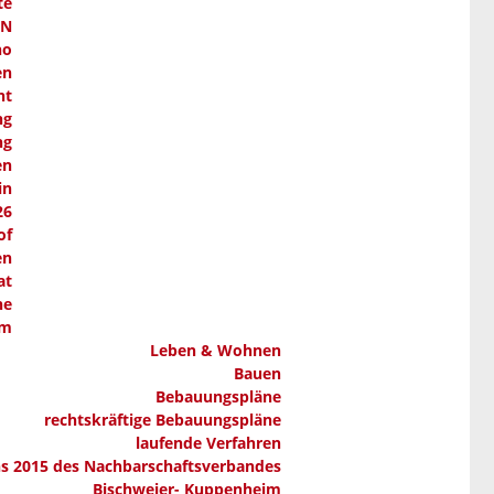
te
AN
ho
en
nt
ng
ng
en
in
26
of
en
at
ne
em
Leben & Wohnen
Bauen
Bebauungspläne
rechtskräftige Bebauungspläne
laufende Verfahren
ns 2015 des Nachbarschaftsverbandes
Bischweier- Kuppenheim