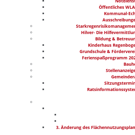
Notdiens
Öffentliches WL
Kommunal-Ec
Ausschreibung
Starkregenrisikomanageme
Hilver- Die Hilfevermittlu
Bildung & Betreuu
Kinderhaus Regenbog
Grundschule & Fördervere
Ferienspaßprogramm 20
Bauh
Stellenanzeig
Gemeinder
Sitzungstermi
Ratsinformationssyst
3. Änderung des Flächennutzungspla