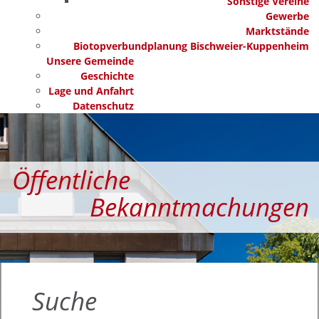
Sonstige Vereine
Gewerbe
Marktstände
Biotopverbundplanung Bischweier-Kuppenheim
Unsere Gemeinde
Geschichte
Lage und Anfahrt
Datenschutz
Öffentliche
Bekanntmachungen
Suche