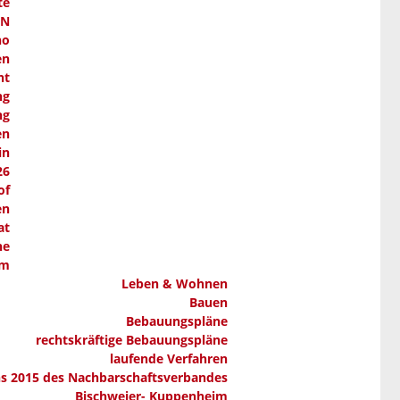
te
AN
ho
en
nt
ng
ng
en
in
26
of
en
at
ne
em
Leben & Wohnen
Bauen
Bebauungspläne
rechtskräftige Bebauungspläne
laufende Verfahren
ns 2015 des Nachbarschaftsverbandes
Bischweier- Kuppenheim