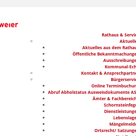
Rathaus & Servi
Aktuell
Aktuelles aus dem Ratha
Öffentliche Bekanntmachung
Ausschreibung
Kommunal-Ec
Kontakt & Ansprechpartn
Bürgerservi
Online Terminbuchu
Abruf Abholstatus Ausweisdokumente A
Ämter & Fachbereic
Schornsteinfeg
Dienstleistung
Lebenslag
Mängelmeld
Ortsrecht/ Satzung