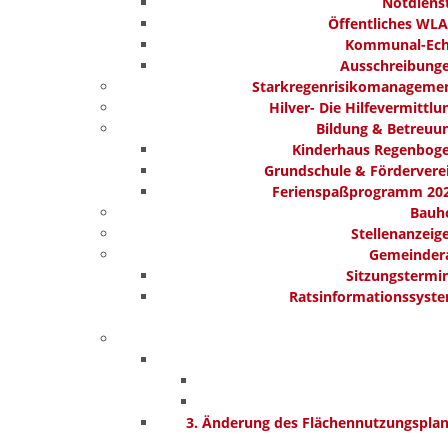
Notdiens
Öffentliches WL
Kommunal-Ec
Ausschreibung
Starkregenrisikomanageme
Hilver- Die Hilfevermittlu
Bildung & Betreuu
Kinderhaus Regenbog
Grundschule & Fördervere
Ferienspaßprogramm 20
Bauh
Stellenanzeig
Gemeinder
Sitzungstermi
Ratsinformationssyst
3. Änderung des Flächennutzungspla