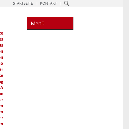
STARTSEITE
KONTAKT
Menü
ce
es
us
en
en
ho
er
ce
ng
SA
he
er
en
en
er
en