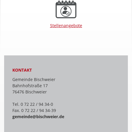
Stellenangebote
KONTAKT
Gemeinde Bischweier
Bahnhofstraße 17
76476 Bischweier
Tel. 0 72 22 / 94 34-0
Fax. 0 72 22 / 94 34-39
gemeinde@bischweier.de