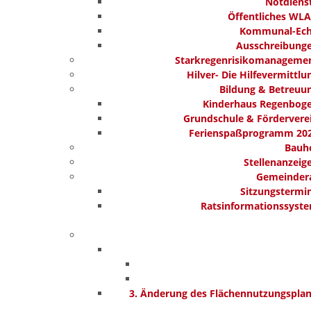
Notdiens
Öffentliches WL
Kommunal-Ec
Ausschreibung
Starkregenrisikomanageme
Hilver- Die Hilfevermittlu
Bildung & Betreuu
Kinderhaus Regenbog
Grundschule & Fördervere
Ferienspaßprogramm 20
Bauh
Stellenanzeig
Gemeinder
Sitzungstermi
Ratsinformationssyst
3. Änderung des Flächennutzungspla