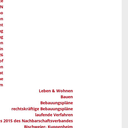
te
AN
ho
en
nt
ng
ng
en
in
26
of
en
at
ne
em
Leben & Wohnen
Bauen
Bebauungspläne
rechtskräftige Bebauungspläne
laufende Verfahren
ns 2015 des Nachbarschaftsverbandes
Bischweier- Kuppenheim