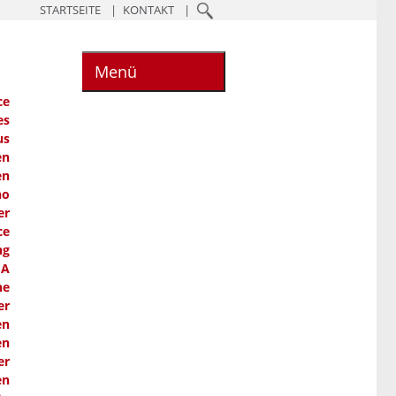
STARTSEITE
KONTAKT
Menü
ce
es
us
en
en
ho
er
ce
ng
SA
he
er
en
en
er
en