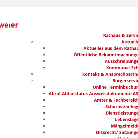
Rathaus & Servi
Aktuell
Aktuelles aus dem Ratha
Öffentliche Bekanntmachung
Ausschreibung
Kommunal-Ec
Kontakt & Ansprechpartn
Bürgerservi
Online Terminbuchu
Abruf Abholstatus Ausweisdokumente A
Ämter & Fachbereic
Schornsteinfeg
Dienstleistung
Lebenslag
Mängelmeld
Ortsrecht/ Satzung