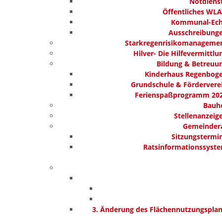
Notdiens
Öffentliches WL
Kommunal-Ec
Ausschreibung
Starkregenrisikomanageme
Hilver- Die Hilfevermittlu
Bildung & Betreuu
Kinderhaus Regenbog
Grundschule & Fördervere
Ferienspaßprogramm 20
Bauh
Stellenanzeig
Gemeinder
Sitzungstermi
Ratsinformationssyst
3. Änderung des Flächennutzungspla