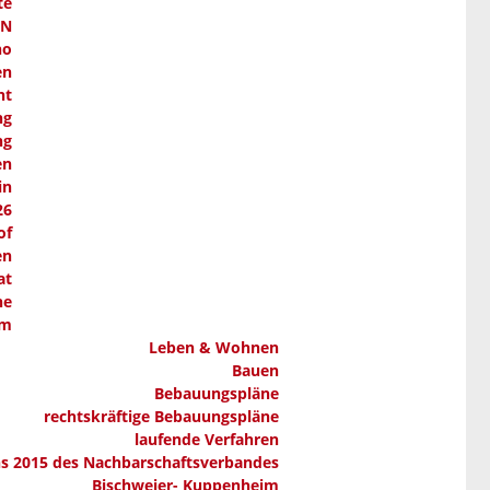
te
AN
ho
en
nt
ng
ng
en
in
26
of
en
at
ne
em
Leben & Wohnen
Bauen
Bebauungspläne
rechtskräftige Bebauungspläne
laufende Verfahren
ns 2015 des Nachbarschaftsverbandes
Bischweier- Kuppenheim