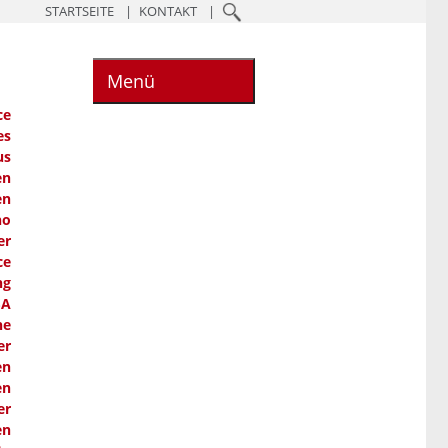
STARTSEITE
KONTAKT
Menü
ce
es
us
en
en
ho
er
ce
ng
SA
he
er
en
en
er
en