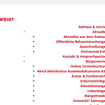
Rathaus & Servi
Aktuell
Aktuelles aus dem Ratha
Öffentliche Bekanntmachung
Ausschreibung
Kommunal-Ec
Kontakt & Ansprechpartn
Bürgerservi
Online Terminbuchu
Abruf Abholstatus Ausweisdokumente A
Ämter & Fachbereic
Schornsteinfeg
Dienstleistung
Lebenslag
Mängelmeld
Ortsrecht/ Satzung