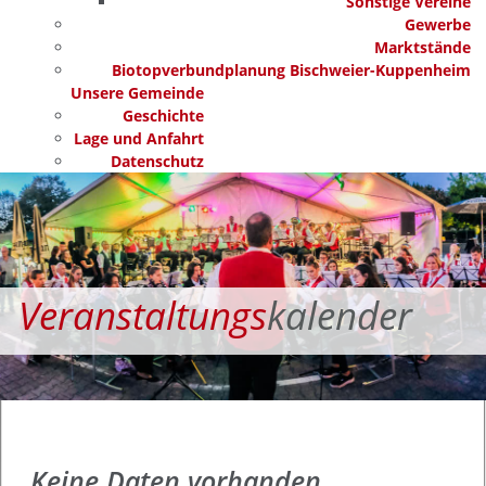
Sonstige Vereine
Gewerbe
Marktstände
Biotopverbundplanung Bischweier-Kuppenheim
Unsere Gemeinde
Geschichte
Lage und Anfahrt
Datenschutz
Veranstaltungs
kalender
Keine Daten vorhanden