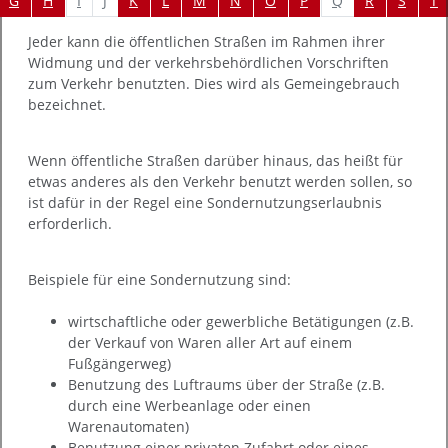
I
J
Q
G
H
K
L
M
N
O
P
R
S
T
Jeder kann die öffentlichen Straßen im Rahmen ihrer
Widmung und der verkehrsbehördlichen Vorschriften
zum Verkehr benutzten. Dies wird als Gemeingebrauch
bezeichnet.
Wenn öffentliche Straßen darüber hinaus, das heißt für
etwas anderes als den Verkehr benutzt werden sollen, so
ist dafür in der Regel eine Sondernutzungserlaubnis
erforderlich.
Beispiele für eine Sondernutzung sind:
wirtschaftliche oder gewerbliche Betätigungen
(z.B.
der Verkauf von Waren aller Art auf einem
Fußgängerweg)
Benutzung des Luftraums über der Straße
(z.B.
durch eine Werbeanlage oder einen
Warenautomaten)
Benutzung einer privaten Zufahrt oder eines