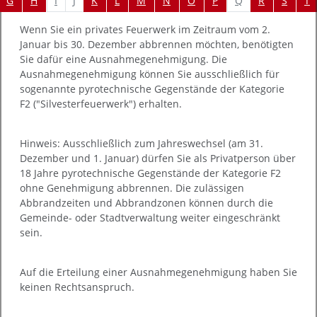
I
J
Q
G
H
K
L
M
N
O
P
R
S
T
Wenn Sie ein privates Feuerwerk im Zeitraum vom 2.
Januar bis 30. Dezember abbrennen möchten, benötigten
Sie dafür eine Ausnahmegenehmigung. Die
Ausnahmegenehmigung können Sie ausschließlich für
sogenannte pyrotechnische Gegenstände der Kategorie
F2 ("Silvesterfeuerwerk")
erhalten.
Hinweis:
Ausschließlich zum Jahreswechsel (am 31.
Dezember und 1. Januar) dürfen Sie als Privatperson über
18 Jahre pyrotechnische Gegenstände der Kategorie F2
ohne Genehmigung abbrennen. Die zulässigen
Abbrandzeiten und Abbrandzonen können durch die
Gemeinde- oder Stadtverwaltung weiter eingeschränkt
sein.
Auf die Erteilung einer Ausnahmegenehmigung haben Sie
keinen Rechtsanspruch.