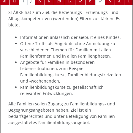
I
J
Q
G
H
K
L
M
N
O
P
R
S
T
STÄRKE hat zum Ziel, die Beziehungs-, Erziehungs- und
Alltagskompetenz von (werdenden) Eltern zu stärken. Es
bietet
Informationen anlässlich der Geburt eines Kindes,
Offene Treffs als Angebote ohne Anmeldung zu
verschiedenen Themen für Familien mit allen
Familienformen und in allen Familienphasen,
Angebote für Familien in besonderen
Lebenssituationen, zum Beispiel
Familienbildungskurse, Familienbildungsfreizeiten
und -wochenenden,
Familienbildungskurse zu gesellschaftlich
relevanten Entwicklungen.
Alle Familien sollen Zugang zu Familienbildungs- und
Begegnungsangeboten haben. Ziel ist ein
bedarfsgerechtes und unter Beteiligung von Familien
ausgestaltetes Familienbildungsangebot.