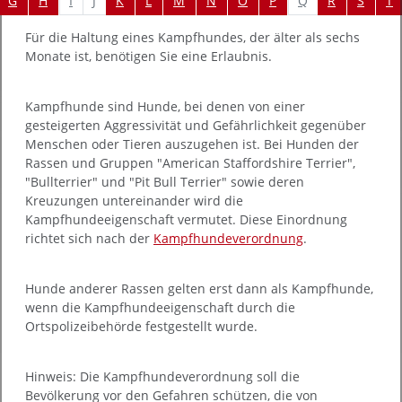
I
J
Q
G
H
K
L
M
N
O
P
R
S
T
Für die Haltung eines Kampfhundes, der älter als sechs
Monate ist, benötigen Sie eine Erlaubnis.
Kampfhunde sind Hunde, bei denen von einer
gesteigerten Aggressivität und Gefährlichkeit gegenüber
Menschen oder Tieren auszugehen ist. Bei Hunden der
Rassen und Gruppen "American Staffordshire Terrier",
"Bullterrier" und "Pit Bull Terrier" sowie deren
Kreuzungen untereinander wird die
Kampfhundeeigenschaft vermutet. Diese Einordnung
richtet sich nach der
Kampfhundeverordnung
.
Hunde anderer Rassen gelten erst dann als Kampfhunde,
wenn die Kampfhundeeigenschaft durch die
Ortspolizeibehörde festgestellt wurde.
Hinweis:
Die Kampfhundeverordnung soll die
Bevölkerung vor den Gefahren schützen, die von