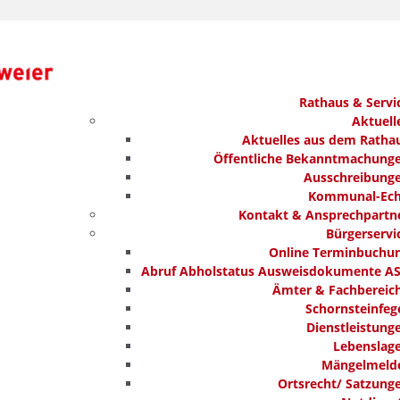
Rathaus & Servi
Aktuell
Aktuelles aus dem Ratha
Öffentliche Bekanntmachung
Ausschreibung
Kommunal-Ec
Kontakt & Ansprechpartn
Bürgerservi
Online Terminbuchu
Abruf Abholstatus Ausweisdokumente A
Ämter & Fachbereic
Schornsteinfeg
Dienstleistung
Lebenslag
Mängelmeld
Ortsrecht/ Satzung