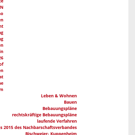
te
AN
ho
en
nt
ng
ng
en
in
26
of
en
at
ne
em
Leben & Wohnen
Bauen
Bebauungspläne
rechtskräftige Bebauungspläne
laufende Verfahren
ns 2015 des Nachbarschaftsverbandes
Bischweier- Kuppenheim