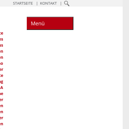
STARTSEITE
KONTAKT
Menü
ce
es
us
en
en
ho
er
ce
ng
SA
he
er
en
en
er
en