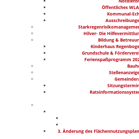
Notdiens
Öffentliches WL
Kommunal-Ec
Ausschreibung
Starkregenrisikomanageme
Hilver- Die Hilfevermittlu
Bildung & Betreuu
Kinderhaus Regenbog
Grundschule & Fördervere
Ferienspaßprogramm 20
Bauh
Stellenanzeig
Gemeinder
Sitzungstermi
Ratsinformationssyst
3. Änderung des Flächennutzungspla