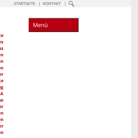
STARTSEITE
KONTAKT
Menü
ce
es
us
en
en
ho
er
ce
ng
SA
he
er
en
en
er
en