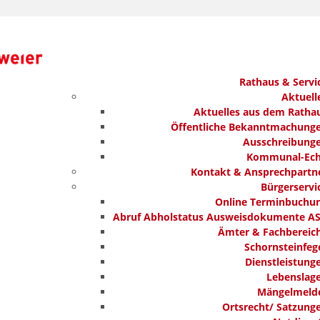
Rathaus & Servi
Aktuell
Aktuelles aus dem Ratha
Öffentliche Bekanntmachung
Ausschreibung
Kommunal-Ec
Kontakt & Ansprechpartn
Bürgerservi
Online Terminbuchu
Abruf Abholstatus Ausweisdokumente A
Ämter & Fachbereic
Schornsteinfeg
Dienstleistung
Lebenslag
Mängelmeld
Ortsrecht/ Satzung