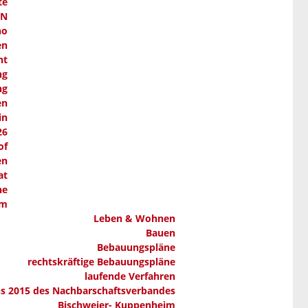
te
AN
ho
en
nt
ng
ng
en
in
26
of
en
at
ne
em
Leben & Wohnen
Bauen
Bebauungspläne
rechtskräftige Bebauungspläne
laufende Verfahren
ns 2015 des Nachbarschaftsverbandes
Bischweier- Kuppenheim