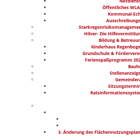
Notdiens
Öffentliches WL
Kommunal-Ec
Ausschreibung
Starkregenrisikomanageme
Hilver- Die Hilfevermittlu
Bildung & Betreuu
Kinderhaus Regenbog
Grundschule & Fördervere
Ferienspaßprogramm 20
Bauh
Stellenanzeig
Gemeinder
Sitzungstermi
Ratsinformationssyst
3. Änderung des Flächennutzungspla