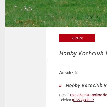
Zurück
Hobby-Kochclub 
Anschrift
Hobby-Kochclub B
E-Mail
rolo.adam@t-online.de
Telefon
(0
72
22) 4
76
17