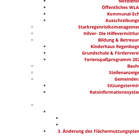
Notdiens
Öffentliches WL
Kommunal-Ec
Ausschreibung
Starkregenrisikomanageme
Hilver- Die Hilfevermittlu
Bildung & Betreuu
Kinderhaus Regenbog
Grundschule & Fördervere
Ferienspaßprogramm 20
Bauh
Stellenanzeig
Gemeinder
Sitzungstermi
Ratsinformationssyst
3. Änderung des Flächennutzungspla