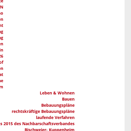
te
AN
ho
en
nt
ng
ng
en
in
26
of
en
at
ne
em
Leben & Wohnen
Bauen
Bebauungspläne
rechtskräftige Bebauungspläne
laufende Verfahren
ns 2015 des Nachbarschaftsverbandes
Bischweier- Kuppenheim