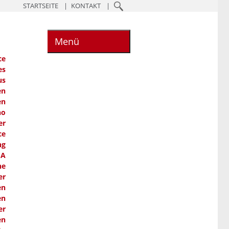
STARTSEITE
KONTAKT
Menü
ce
es
us
en
en
ho
er
ce
ng
SA
he
er
en
en
er
en