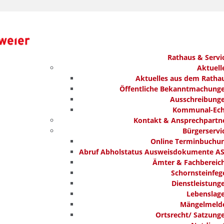
Rathaus & Servi
Aktuell
Aktuelles aus dem Ratha
Öffentliche Bekanntmachung
Ausschreibung
Kommunal-Ec
Kontakt & Ansprechpartn
Bürgerservi
Online Terminbuchu
Abruf Abholstatus Ausweisdokumente A
Ämter & Fachbereic
Schornsteinfeg
Dienstleistung
Lebenslag
Mängelmeld
Ortsrecht/ Satzung