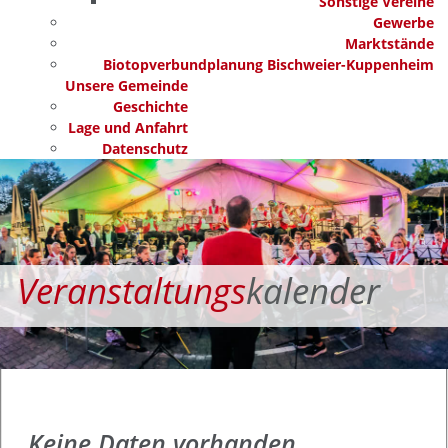
Sonstige Vereine
Gewerbe
Marktstände
Biotopverbundplanung Bischweier-Kuppenheim
Unsere Gemeinde
Geschichte
Lage und Anfahrt
Datenschutz
Veranstaltungs
kalender
Keine Daten vorhanden