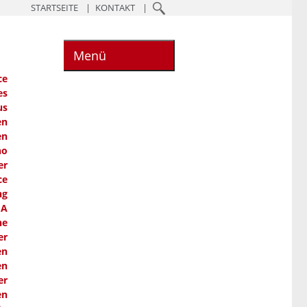
STARTSEITE
KONTAKT
Menü
ce
es
us
en
en
ho
er
ce
ng
SA
he
er
en
en
er
en