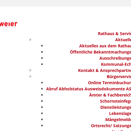
Rathaus & Servi
Aktuell
Aktuelles aus dem Ratha
Öffentliche Bekanntmachung
Ausschreibung
Kommunal-Ec
Kontakt & Ansprechpartn
Bürgerservi
Online Terminbuchu
Abruf Abholstatus Ausweisdokumente A
Ämter & Fachbereic
Schornsteinfeg
Dienstleistung
Lebenslag
Mängelmeld
Ortsrecht/ Satzung