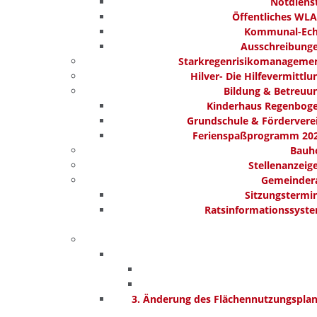
Notdiens
Öffentliches WL
Kommunal-Ec
Ausschreibung
Starkregenrisikomanageme
Hilver- Die Hilfevermittlu
Bildung & Betreuu
Kinderhaus Regenbog
Grundschule & Fördervere
Ferienspaßprogramm 20
Bauh
Stellenanzeig
Gemeinder
Sitzungstermi
Ratsinformationssyst
3. Änderung des Flächennutzungspla