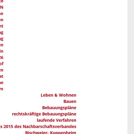
te
AN
ho
en
nt
ng
ng
en
in
26
of
en
at
ne
em
Leben & Wohnen
Bauen
Bebauungspläne
rechtskräftige Bebauungspläne
laufende Verfahren
ns 2015 des Nachbarschaftsverbandes
Bischweier- Kuppenheim