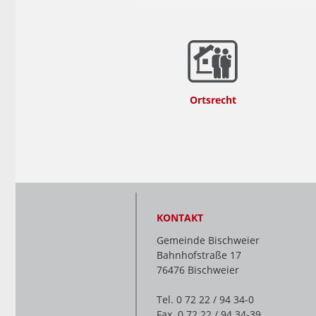
Ortsrecht
KONTAKT
Gemeinde Bischweier
Bahnhofstraße 17
76476 Bischweier
Tel. 0 72 22 / 94 34-0
Fax. 0 72 22 / 94 34-39