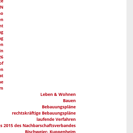
te
AN
ho
en
nt
ng
ng
en
in
26
of
en
at
ne
em
Leben & Wohnen
Bauen
Bebauungspläne
rechtskräftige Bebauungspläne
laufende Verfahren
ns 2015 des Nachbarschaftsverbandes
Bischweier- Kuppenheim