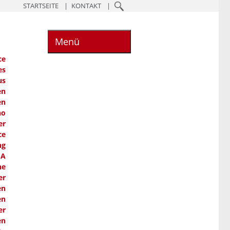
STARTSEITE
KONTAKT
Menü
ce
es
us
en
en
ho
er
ce
ng
SA
he
er
en
en
er
en