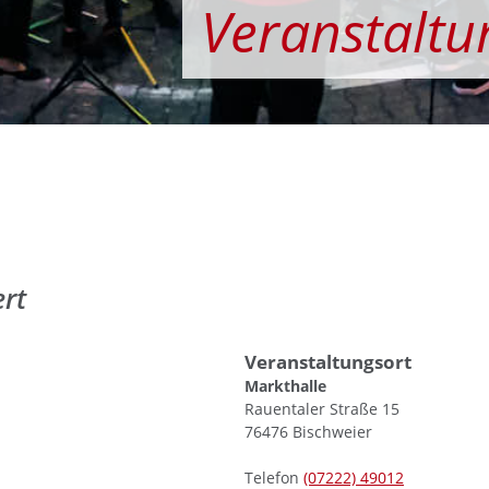
Veranstaltu
rt
Veranstaltungsort
Markthalle
Rauentaler Straße 15
76476
Bischweier
Telefon
(0
72
22) 4
90
12