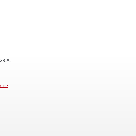
 e.V.
r.de