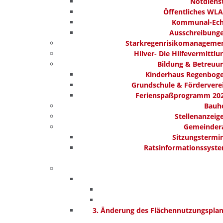
Notdiens
Öffentliches WL
Kommunal-Ec
Ausschreibung
Starkregenrisikomanageme
Hilver- Die Hilfevermittlu
Bildung & Betreuu
Kinderhaus Regenbog
Grundschule & Fördervere
Ferienspaßprogramm 20
Bauh
Stellenanzeig
Gemeinder
Sitzungstermi
Ratsinformationssyst
3. Änderung des Flächennutzungspla