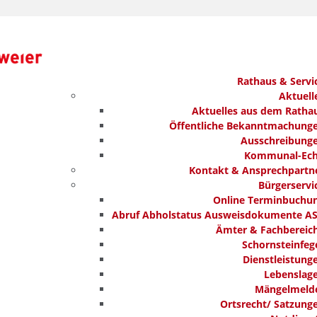
Rathaus & Servi
Aktuell
Aktuelles aus dem Ratha
Öffentliche Bekanntmachung
Ausschreibung
Kommunal-Ec
Kontakt & Ansprechpartn
Bürgerservi
Online Terminbuchu
Abruf Abholstatus Ausweisdokumente A
Ämter & Fachbereic
Schornsteinfeg
Dienstleistung
Lebenslag
Mängelmeld
Ortsrecht/ Satzung