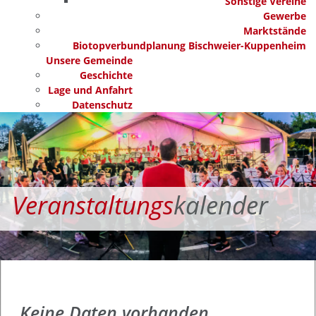
Sonstige Vereine
Gewerbe
Marktstände
Biotopverbundplanung Bischweier-Kuppenheim
Unsere Gemeinde
Geschichte
Lage und Anfahrt
Datenschutz
Veranstaltungs
kalender
Keine Daten vorhanden